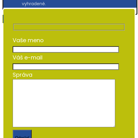
vyhradené.
Vaše meno
Váš e-mail
Správa