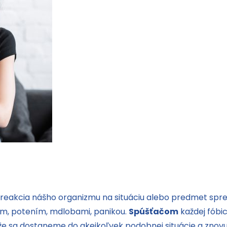
eakcia nášho organizmu na situáciu alebo predmet spr
om, potením, mdlobami, panikou.
Spúšťačom
každej fóbic
 že sa dostaneme do akejkoľvek podobnej situácie a znovu 