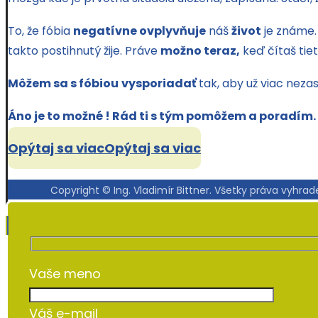
To, že fóbia
negatívne ovplyvňuje
náš
život
je známe. 
takto postihnutý žije. Práve
možno teraz,
keď čítaš tie
Môžem sa s fóbiou
vysporiadať
tak, aby už viac neza
Áno je to možné !
Rád ti s tým pomôžem a poradím.
Opýtaj sa viac
Opýtaj sa viac
Copyright © Ing. Vladimír Bittner. Všetky práva vyhrad
Vaše meno
Váš e-mail