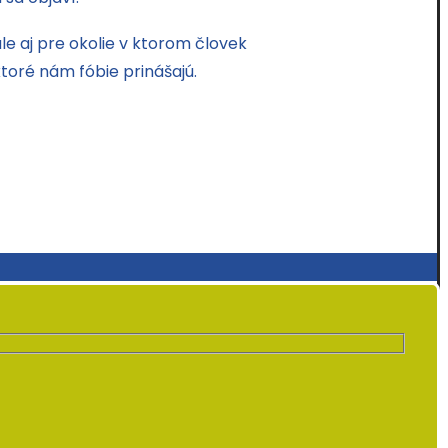
e aj pre okolie v ktorom človek
toré nám fóbie prinášajú.