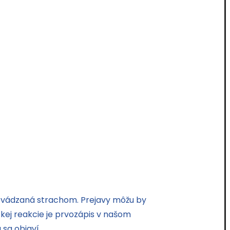
evádzaná strachom. Prejavy môžu by
kej reakcie je prvozápis v našom
sa objaví.