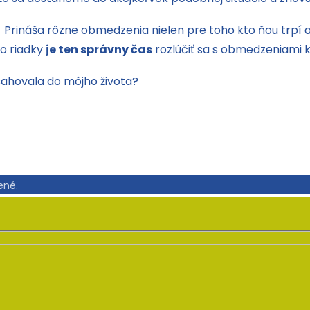
Prináša rôzne obmedzenia nielen pre toho kto ňou trpí al
to riadky
je ten správny čas
rozlúčiť sa s obmedzeniami k
sahovala do môjho života?
ené.