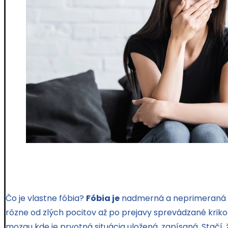
Čo je vlastne fóbia?
Fóbia je
nadmerná a neprimeraná r
rôzne od zlých pocitov až po prejavy sprevádzané krik
mozgu kde je prvotná situácia uložená, zapísaná. Stačí,